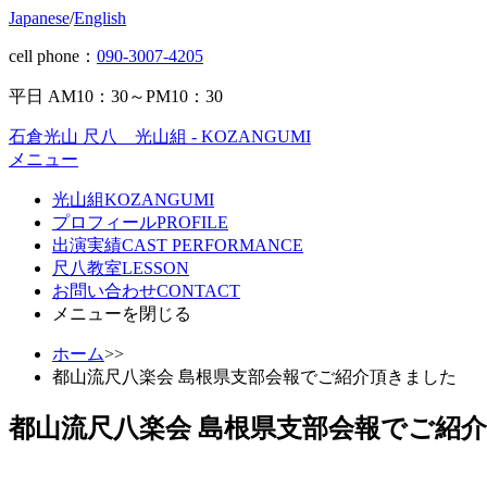
Japanese
/
English
cell phone：
090-3007-4205
平日 AM10：30～PM10：30
石倉光山 尺八 光山組 - KOZANGUMI
メニュー
光山組
KOZANGUMI
プロフィール
PROFILE
出演実績
CAST PERFORMANCE
尺八教室
LESSON
お問い合わせ
CONTACT
メニューを閉じる
ホーム
>>
都山流尺八楽会 島根県支部会報でご紹介頂きました
都山流尺八楽会 島根県支部会報でご紹