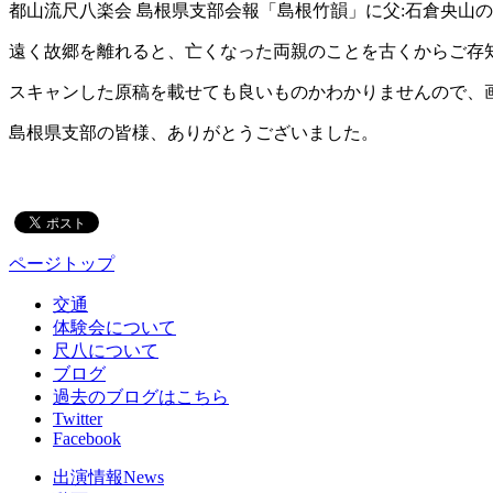
都山流尺八楽会 島根県支部会報「島根竹韻」に父:石倉央山
遠く故郷を離れると、亡くなった両親のことを古くからご存
スキャンした原稿を載せても良いものかわかりませんので、
島根県支部の皆様、ありがとうございました。
ページトップ
交通
体験会について
尺八について
ブログ
過去のブログはこちら
Twitter
Facebook
出演情報
News