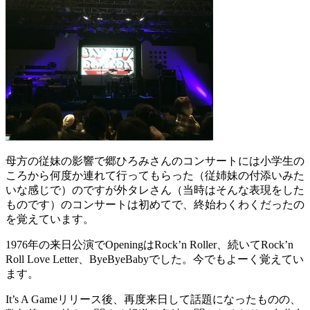
母方の従妹の影響で郷ひろみさんのコンサートには小学生の
ころから何度か連れて行ってもらった（従姉妹の付添いみた
いな感じで）のですが外タレさん（当時はそんな表現をした
ものです）のコンサートは初めてで、終始わくわくだったの
を覚えています。
1976年の来日公演でOpeningはRock’n Roller、続いてRock’n
Roll Love Letter、ByeByeBabyでした。今でもよーく覚えてい
ます。
It’s A Gameリリース後、再度来日して話題になったものの、