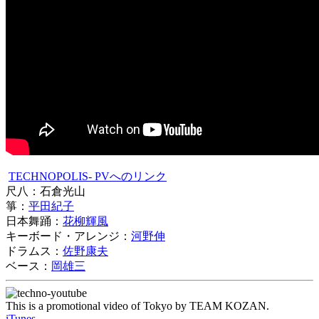
TECHNOPOLIS- PVへのリンク
尺八：石倉光山
箏：
平田紀子
日本舞踊：
花柳輝風
キーボード・アレンジ：
河野伸
ドラムス：
佐野康夫
ベース：
岡雄三
This is a promotional video of Tokyo by TEAM KOZAN.
iTunes