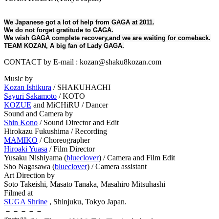
We Japanese got a lot of help from GAGA at 2011.
We do not forget gratitude to GAGA.
We wish GAGA complete recovery,and we are waiting for comeback.
TEAM KOZAN, A big fan of Lady GAGA.
CONTACT by E-mail : kozan@shaku8kozan.com
Music by
Kozan Ishikura
/ SHAKUHACHI
Sayuri Sakamoto
/ KOTO
KOZUE
and MiCHiRU / Dancer
Sound and Camera by
Shin Kono
/ Sound Director and Edit
Hirokazu Fukushima / Recording
MAMIKO
/ Choreographer
Hiroaki Yuasa
/ Film Director
Yusaku Nishiyama (
blueclover
) / Camera and Film Edit
Sho Nagasawa (
blueclover
) / Camera assistant
Art Direction by
Soto Takeishi, Masato Tanaka, Masahiro Mitsuhashi
Filmed at
SUGA Shrine
, Shinjuku, Tokyo Japan.
－－－－－