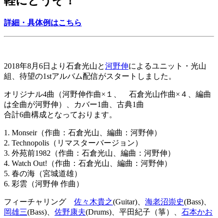
軽にどうぞ！
詳細・具体例はこちら
2018年8月6日より石倉光山と
河野伸
によるユニット・光山
組、待望の1stアルバム配信がスタートしました。
オリジナル4曲（河野伸作曲×１、 石倉光山作曲×４、編曲
は全曲が河野伸）、カバー1曲、古典1曲
合計6曲構成となっております。
1. Monseir（作曲：石倉光山、編曲：河野伸）
2. Technopolis（リマスターバージョン）
3. 外苑前1982（作曲：石倉光山、編曲：河野伸）
4. Watch Out!（作曲：石倉光山、編曲：河野伸）
5. 春の海（宮城道雄）
6. 彩雲（河野伸 作曲）
フィーチャリング
佐々木貴之
(Guitar)、
海老沼崇史
(Bass)、
岡雄三
(Bass)、
佐野康夫
(Drums)、平田紀子（箏）、
石本かお