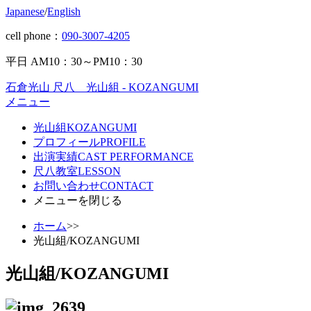
Japanese
/
English
cell phone：
090-3007-4205
平日 AM10：30～PM10：30
石倉光山 尺八 光山組 - KOZANGUMI
メニュー
光山組
KOZANGUMI
プロフィール
PROFILE
出演実績
CAST PERFORMANCE
尺八教室
LESSON
お問い合わせ
CONTACT
メニューを閉じる
ホーム
>>
光山組/KOZANGUMI
光山組/KOZANGUMI