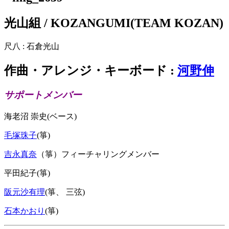
光山組 / KOZANGUMI(TEAM KOZAN)
尺八 : 石倉光山
作曲・アレンジ・キーボード :
河野伸
サポートメンバー
海老沼 崇史(ベース)
毛塚珠子
(箏)
吉永真奈
（箏）フィーチャリングメンバー
平田紀子(箏)
阪元沙有理
(箏、 三弦)
石本かおり
(箏)