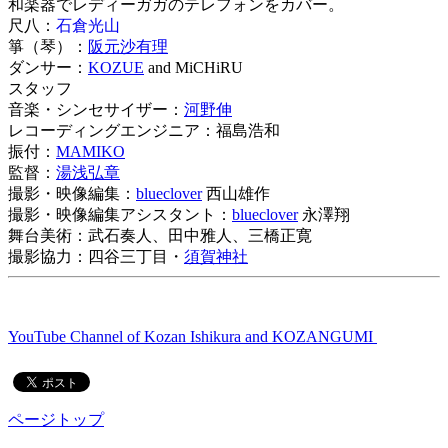
和楽器でレディーガガのテレフォンをカバー。
尺八：
石倉光山
箏（琴）：
阪元沙有理
ダンサー：
KOZUE
and MiCHiRU
スタッフ
音楽・シンセサイザー：
河野伸
レコーディングエンジニア：福島浩和
振付：
MAMIKO
監督：
湯浅弘章
撮影・映像編集：
blueclover
西山雄作
撮影・映像編集アシスタント：
blueclover
永澤翔
舞台美術：武石奏人、田中雅人、三橋正寛
撮影協力：四谷三丁目・
須賀神社
YouTube Channel of Kozan Ishikura and KOZANGUMI
ページトップ