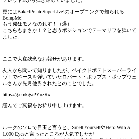
フレットBから弾き始めていました。
更にはBakedPotatoSuperLive!のオープニングで知られる
BompMe!
もう発狂モノなのれす！（爆）
こちらもまさか！？と思うポジションでテーマリフを弾いて
ました。
ここで大変残念なお報せがあります。
友人から聞いて知りましたが、ベイクドポテトスーパーライ
ヴ！でベースを弾いていたロバート・ポップス・ポップウェ
ルさんが先月他界されたとのことでした。
https://g.co/kgs/PYnzRx
謹んでご冥福をお祈り申し上げます。
ルークのソロで目玉と言うと、Smell YourselfやHero With A
1,000 Eyesと言ったところが人気でしたが