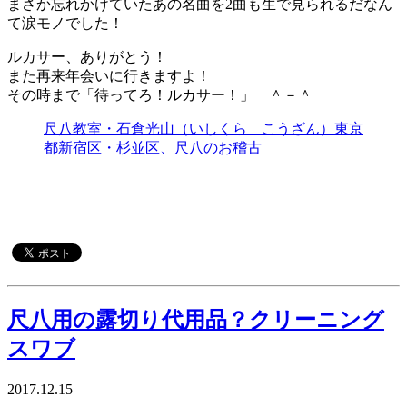
まさか忘れかけていたあの名曲を2曲も生で見られるだなん
て涙モノでした！
ルカサー、ありがとう！
また再来年会いに行きますよ！
その時まで「待ってろ！ルカサー！」 ＾－＾
尺八教室・石倉光山（いしくら こうざん）東京
都新宿区・杉並区、尺八のお稽古
尺八用の露切り代用品？クリーニング
スワブ
2017.12.15