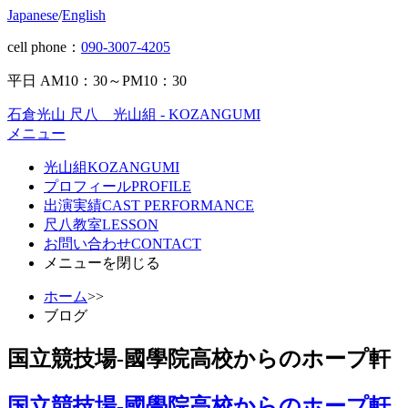
Japanese
/
English
cell phone：
090-3007-4205
平日 AM10：30～PM10：30
石倉光山 尺八 光山組 - KOZANGUMI
メニュー
光山組
KOZANGUMI
プロフィール
PROFILE
出演実績
CAST PERFORMANCE
尺八教室
LESSON
お問い合わせ
CONTACT
メニューを閉じる
ホーム
>>
ブログ
国立競技場-國學院高校からのホープ軒
国立競技場-國學院高校からのホープ軒