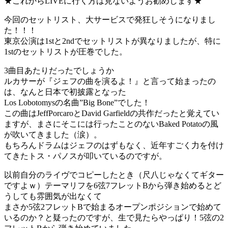
★これからLIVEに行く方は見ないようお勧めします★
今回のセットリスト、大サービスで発狂しそうになりまし
た！！！
東京公演は1stと2ndでセットリストが異なりましたが、特に
1stのセットリストが圧巻でした。
3曲目あたりだったでしょうか
ルカサーが『ジェフの曲を演るよ！』と言って始まったの
は、なんと日本で初披露となった
Los Lobotomysの名曲”Big Bone”でした！
この曲はJeffPorcaroとDavid Garfieldの共作だったと覚えてい
ますが、まさにそこには行ったことのないBaked Potatoの風
が吹いてきました（涙）。
もちろんドラムはジェフのはずもなく、近年すごく力を付け
てきたトス・パノスが叩いているのですが。
以前自分のライヴでコピーしたとき（尺八じゃなくてギター
ですよｗ）テーマリフを6弦7フレットBから弾き始めるとど
うしても雰囲気が出なくて
まさか5弦2フレットBで始まるオープンポジションで始めて
いるのか？と疑ったのですが、生で見たらやっぱり！5弦の2