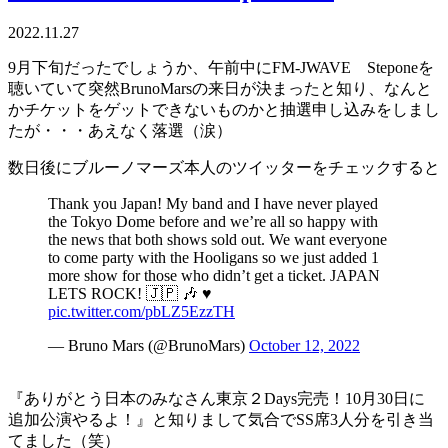
2022.11.27
9月下旬だったでしょうか、午前中にFM-JWAVE Steponeを
聴いていて突然BrunoMarsの来日が決まったと知り、なんと
かチケットをゲットできないものかと抽選申し込みをしまし
たが・・・あえなく落選（涙）
数日後にブルーノマーズ本人のツイッターをチェックすると
Thank you Japan! My band and I have never played
the Tokyo Dome before and we’re all so happy with
the news that both shows sold out. We want everyone
to come party with the Hooligans so we just added 1
more show for those who didn’t get a ticket. JAPAN
LETS ROCK! 🇯🇵 🎶 ♥️
pic.twitter.com/pbLZ5EzzTH
— Bruno Mars (@BrunoMars)
October 12, 2022
『ありがとう日本のみなさん東京２Days完売！10月30日に
追加公演やるよ！』と知りまして気合でSS席3人分を引き当
てました（笑）