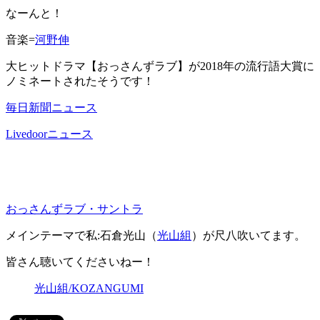
なーんと！
音楽=
河野伸
大ヒットドラマ【おっさんずラブ】が2018年の流行語大賞に
ノミネートされたそうです！
毎日新聞ニュース
Livedoorニュース
おっさんずラブ・サントラ
メインテーマで私:石倉光山（
光山組
）が尺八吹いてます。
皆さん聴いてくださいねー！
光山組/KOZANGUMI