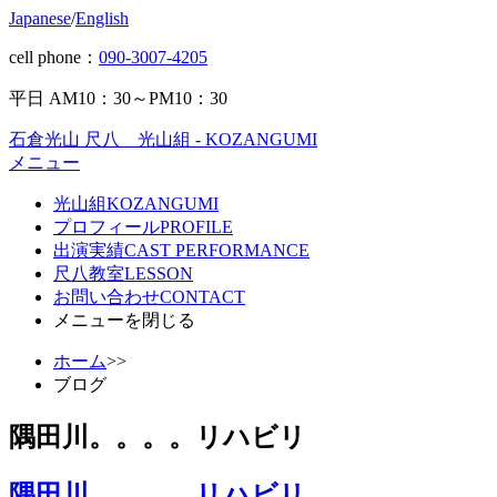
Japanese
/
English
cell phone：
090-3007-4205
平日 AM10：30～PM10：30
石倉光山 尺八 光山組 - KOZANGUMI
メニュー
光山組
KOZANGUMI
プロフィール
PROFILE
出演実績
CAST PERFORMANCE
尺八教室
LESSON
お問い合わせ
CONTACT
メニューを閉じる
ホーム
>>
ブログ
隅田川。。。。リハビリ
隅田川。。。。リハビリ