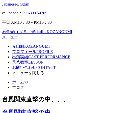
Japanese
/
English
cell phone：
090-3007-4205
平日 AM10：30～PM10：30
石倉光山 尺八 光山組 - KOZANGUMI
メニュー
光山組
KOZANGUMI
プロフィール
PROFILE
出演実績
CAST PERFORMANCE
尺八教室
LESSON
お問い合わせ
CONTACT
メニューを閉じる
ホーム
>>
ブログ
台風関東直撃の中、、、
台風関東直撃の中、、、