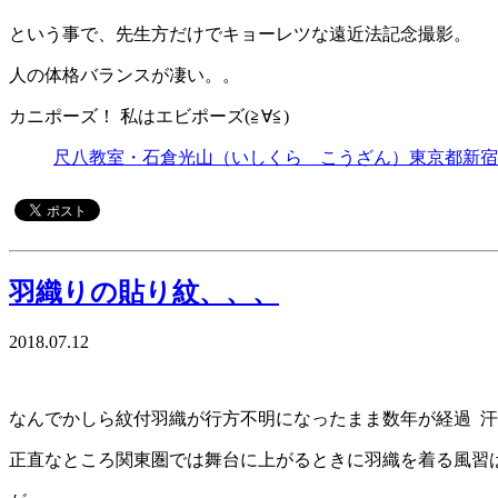
という事で、先生方だけでキョーレツな遠近法記念撮影。
人の体格バランスが凄い。。
カニポーズ！ 私はエビポーズ(≧∀≦)
尺八教室・石倉光山（いしくら こうざん）東京都新宿
羽織りの貼り紋、、、
2018.07.12
なんでかしら紋付羽織が行方不明になったまま数年が経過 汗
正直なところ関東圏では舞台に上がるときに羽織を着る風習